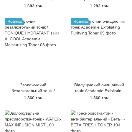
гомеостаз
Academie Hypo-Sensible
1 693 грн
1 292 грн
Toner
Новинка
Новинка
Зволожуючий
Відлущуючий очищаючий
безалкогольний тонік /
тонік Academie Exfoliating
TONIQUE HYDRATANT sans
Purifying Toner
1 360 грн
1 360 грн
ALCOOL Academie
Moisturizing Toner