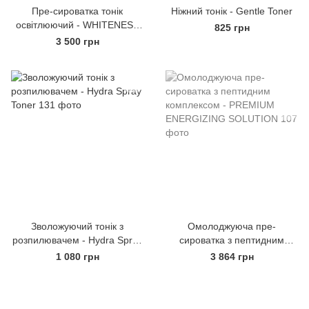
Пре-сироватка тонік
Ніжний тонік - Gentle Toner
освітлюючий - WHITENESS
825 грн
LIGHTENING MIST
3 500 грн
Зволожуючий тонік з
Омолоджуюча пре-
розпилювачем - Hydra Spray
сироватка з пептидним
Toner
комплексом - PREMIUM
1 080 грн
3 864 грн
ENERGIZING SOLUTION