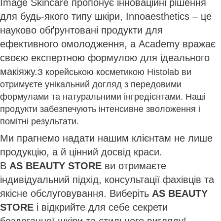
Image Skincare пропонує інноваційні рішення
для будь-якого типу шкіри, Innoaesthetics – це
науково обґрунтовані продукти для
ефективного омолодження, а Academy вражає
своєю експертною формулою для ідеального
макіяжу.
З корейською косметикою Histolab ви
отримуєте унікальний догляд з передовими
формулами та натуральними інгредієнтами. Наші
продукти забезпечують інтенсивне зволоження і
помітні результати.
Ми прагнемо надати нашим клієнтам не лише
продукцію, а й цінний досвід краси.
В
AS BEAUTY
STORE
ви отримаєте
індивідуальний підхід, консультації фахівців та
якісне обслуговування. Виберіть
AS BEAUTY
STORE
і відкрийте для себе секрети