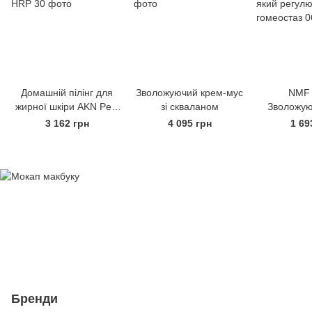
Домашній пілінг для
Зволожуючий крем-мус
NMF 
жирної шкіри AKN Peel
зі скваланом
Зволожуюч
HRP
який регул
3 162 грн
4 095 грн
1 69
гоме
Бренди