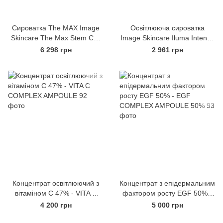
Сироватка The MAX Image
Освітлююча сироватка
Skincare The Max Stem Cell
Image Skincare Iluma Intense
Serum
Brightening Serum
6 298 грн
2 961 грн
Концентрат освітлюючий з
Концентрат з епідермальним
вітаміном С 47% - VITA C
фактором росту EGF 50% -
COMPLEX AMPOULE
EGF COMPLEX AMPOULE
4 200 грн
5 000 грн
50%