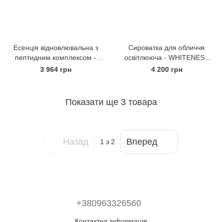
Есенція відновлювальна з
Сироватка для обличчя
пептидним комплексом -
освітлююча - WHITENESS
PREMIUM RENEWAL
LIGHTENING SERUM
3 964 грн
4 200 грн
ESSENCE
Показати ще 3 товара
Назад
Вперед
1
з 2
+380963326560
Контактна інформація