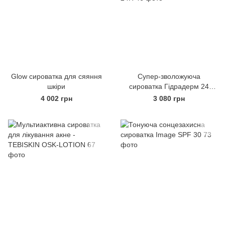
Glow сироватка для сяяння
Супер-зволожуюча
шкіри
сироватка Гідрадерм 24
години / Sérum Hydraderm
4 002 грн
3 080 грн
24H