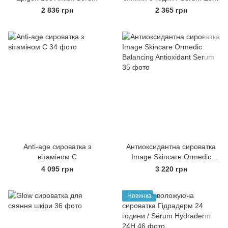
8H
2 836 грн
2 365 грн
Anti-age сироватка з
Антиоксидантна сироватка
вітаміном С
Image Skincare Ormedic
Balancing Antioxidant Serum
4 095 грн
3 220 грн
Новинка