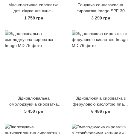
Мультиактивна сироватка
Тонуюча сонцезахисна
для лікування акне -
сироватка Image SPF 30
TEBISKIN OSK-LOTION
1 758 грн
3 290 грн
Відновлювальна
Відновлююча сироватка з
омолоджуюча сироватка
феруловою кислотою Image
Image MD
MD
5 450 грн
6 486 грн