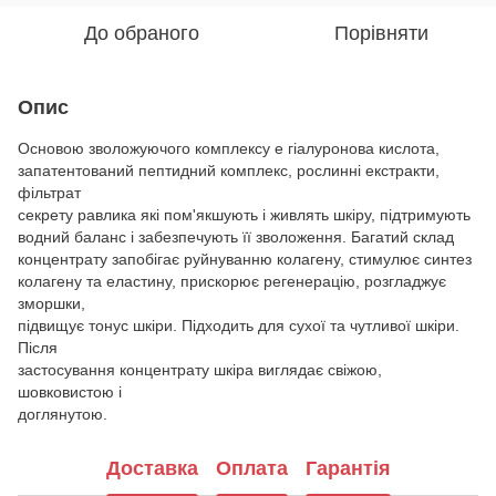
До обраного
Порівняти
Опис
Основою зволожуючого комплексу е гіалуронова кислота,
запатентований пептидний комплекс, рослинні екстракти,
фільтрат
секрету равлика які пом'якшують і живлять шкіру, підтримують
водний баланс і забезпечують її зволоження. Багатий склад
концентрату запобігає руйнуванню колагену, стимулює синтез
колагену та еластину, прискорює регенерацію, розгладжує
зморшки,
підвищує тонус шкіри. Підходить для сухої та чутливої шкіри.
Після
застосування концентрату шкіра виглядає свіжою,
шовковистою і
доглянутою.
Доставка
Оплата
Гарантія