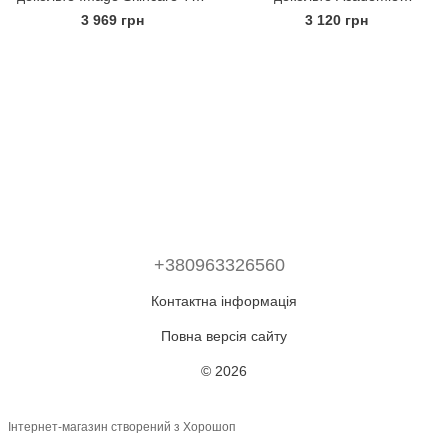
Max Stem Cell Neck Lift
Scientifique de Beauté Derm
3 969 грн
3 120 грн
Acte
+380963326560
Контактна інформація
Повна версія сайту
© 2026
Інтернет-магазин створений з Хорошоп