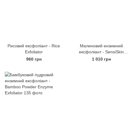
Рисовий ексфоліант - Rice
Малиновий ензимний
Exfoliator
ексфоліант - SensiSkin
Garden Ceremony
960 грн
1 010 грн