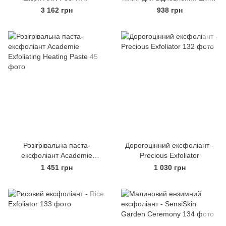
волосяної ділянки голови
3 162 грн
938 грн
Розігрівальна паста-
Дорогоцінний ексфоліант -
ексфоліант Academie
Precious Exfoliator
Exfoliating Heating Paste
1 451 грн
1 030 грн