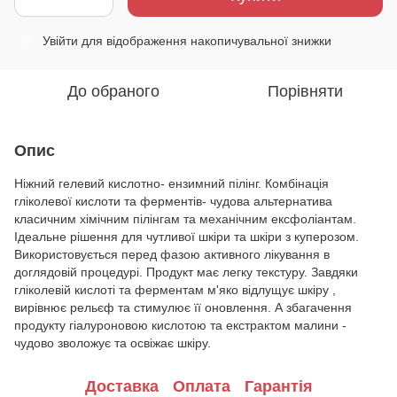
Увійти
для відображення накопичувальної знижки
%
До обраного
Порівняти
Опис
Ніжний гелевий кислотно- ензимний пілінг. Комбінація
гліколевої кислоти та ферментів- чудова альтернатива
класичним хімічним пілінгам та механічним ексфоліантам.
Ідеальне рішення для чутливої шкіри та шкіри з куперозом.
Використовується перед фазою активного лікування в
доглядовій процедурі. Продукт має легку текстуру. Завдяки
гліколевій кислоті та ферментам м'яко відлущує шкіру ,
вирівнює рельєф та стимулює її оновлення. А збагачення
продукту гіалуроновою кислотою та екстрактом малини -
чудово зволожує та освіжає шкіру.
Доставка
Оплата
Гарантія