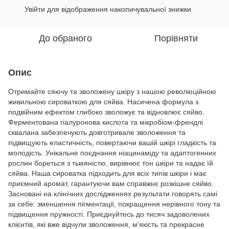
Увійти
для відображення накопичувальної знижки
%
До обраного
Порівняти
Опис
Отримайте сяючу та зволожену шкіру з нашою революційною
живильною сироваткою для сяйва. Насичена формула з
подвійним ефектом глибоко зволожує та відновлює сяйво.
Ферментована гіалуронова кислота та мікробіом-френдлі
сквалана забезпечують довготривале зволоження та
підвищують еластичність, повертаючи вашій шкірі гладкість та
молодість. Унікальне поєднання ніацинаміду та адаптогенних
рослин бореться з тьмяністю, вирівнює тон шкіри та надає їй
сяйва. Наша сироватка підходить для всіх типів шкіри і має
приємний аромат, гарантуючи вам справжнє розкішне сяйво.
Засновані на клінічних дослідженнях результати говорять самі
за себе: зменшення пігментації, покращення нерівного тону та
підвищення пружності. Приєднуйтесь до тисяч задоволених
клієнтів, які вже відчули зволоження, м'якість та прекрасне