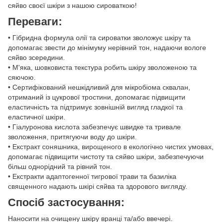
сяйво своєї шкіри з нашою сироваткою!
Переваги:
• Гібридна формула олії та сироватки зволожує шкіру та
допомагає звести до мінімуму нерівний тон, надаючи вологе
сяйво зсередини.
• М'яка, шовковиста текстура робить шкіру зволоженою та
сяючою.
• Сертифікований нешкідливий для мікробіома сквалан,
отриманий із цукрової тростини, допомагає підвищити
еластичність та підтримує зовнішній вигляд гладкої та
еластичної шкіри.
• Гіалуронова кислота забезпечує швидке та тривале
зволоження, притягуючи воду до шкіри.
• Екстракт соняшника, вирощеного в екологічно чистих умовах,
допомагає підвищити чистоту та сяйво шкіри, забезпечуючи
більш однорідний та рівний тон.
• Екстракти адаптогенної тигрової трави та базиліка
священного надають шкірі сяйва та здорового вигляду.
Спосіб застосування:
Наносити на очищену шкіру вранці та/або ввечері.