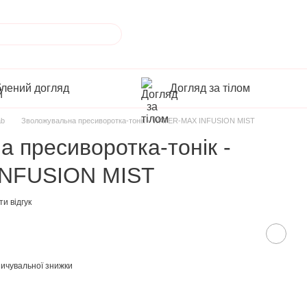
лений догляд
Догляд за тілом
ab
Зволожувальна пресиворотка-тонік - WATER-MAX INFUSION MIST
 пресиворотка-тонік -
NFUSION MIST
и відгук
ичувальної знижки