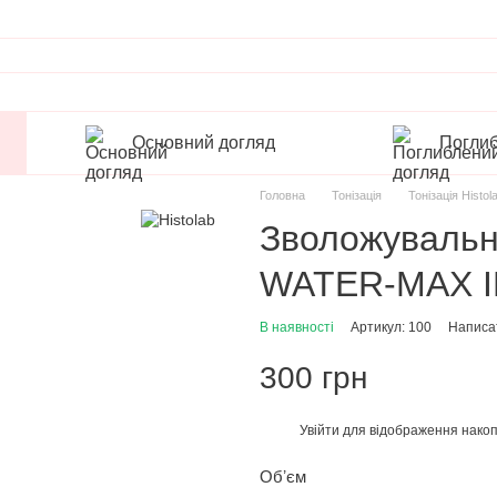
Основний догляд
Поглиб
Головна
Тонізація
Тонізація Histol
Зволожувальна
WATER-MAX I
В наявності
Артикул: 100
Написат
300 грн
Увійти
для відображення накоп
%
Обʼєм