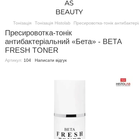
Тонізація
Тонізація Histolab
Пресировотка-тонік антибакте
Пресировотка-тонік
антибактеріальний «Бета» - ВЕТА
FRESH TONER
Артикул:
104
Написати відгук