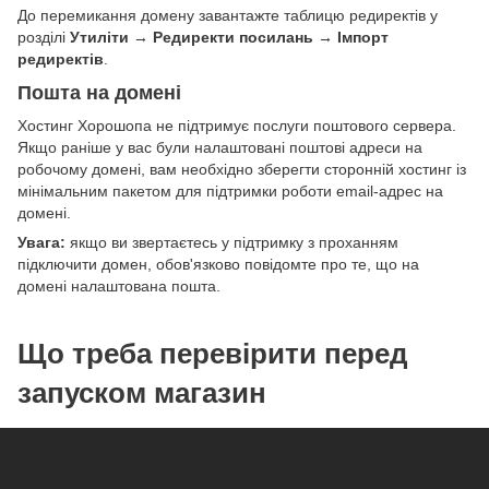
До перемикання домену завантажте таблицю редиректів у
розділі
Утиліти → Редиректи посилань → Імпорт
редиректів
.
Пошта на домені
Хостинг Хорошопа не підтримує послуги поштового сервера.
Якщо раніше у вас були налаштовані поштові адреси на
робочому домені, вам необхідно зберегти сторонній хостинг із
мінімальним пакетом для підтримки роботи email-адрес на
домені.
Увага:
якщо ви звертаєтесь у підтримку з проханням
підключити домен, обов'язково повідомте про те, що на
домені налаштована пошта.
Що треба перевірити перед
запуском магазин