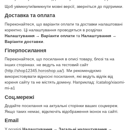
Щоб увімкнути/вимкнути мовні версії, зверніться до підтримки.
Доставка та оплата
Переконайтеся, що варіанти оплати та доставки налаштовані
коректно. Ці налаштування проводяться в розділах
Налаштування → Варіанти оплати
та
Налаштування →
Варіанти доставки
.
Гіперпосилання
Переконайтеся, що посилання в описі товару, блозі та на
інших сторінках. не ведуть на тестовий сайт
(
http://shop12345.horoshop.ua/
). Ми рекомендуємо
використовувати відносні посилання, які ведуть відлік від
кореня сайту та не містять домену. Наприклад: /catalog/xiaomi-
mi-a1
Соц.мережі
Додайте посилання на актуальні сторінки ваших соцмереж.
Якщо таких немає, відключіть відображення іконок на сайті.
Email
У розділі
Налаштування → Загальні налаштування →