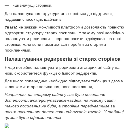
інші значущі сторінки.
Для налаштування структури url зверніться до підтримки,
надавши список цих шаблонів.
Увага:
не завжди можливості платформи дозволяють повністю
відтворити структуру старих посилань. У такому разі необхідно
налаштувати редиректи – перенаправити відвідувачів на нові
сторінки, коли вони намагаються перейти за старими
посиланнями.
Налаштування редиректів зі старих сторінок
Якщо потрібно налаштувати редиректи зі старих url сайту на
нові, скористайтеся функцією Імпорт редиректів.
Для цього попередньо необхідно підготувати таблицю з двома
колонками: старе посилання, нове посилання,
Наприклад, на старому сайті у вас було посилання
domen.com.ua/category/nazvanie-razdela, на новому сайті
такого посилання не буде, а сторінка перебуватиме за
новим посиланням domen.com.ua/nazvanie-razdela. У таблиці
це має бути оформлено так: