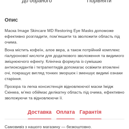
До обраного
Порівняти
Опис
Маска Image Skincare MD Restoring Eye Masks допоможе
ефективно розгладити, пом’якшити та зволожити область під
очима.
Вона містить кофеїн, алое вера, а також потрійний комплекс
гіалуронової кислоти для додаткового зволоження та видимого
зміцнюючого ефекту. Клінічна формула із сумішшю
антиоксидантів і тетрапептидів допомагає освіжити втомлені
очі, покращує вигляд тонких зморшок і зменшує видимі ознаки
старіння.
Прозора та легка консистенція відновлюючої маски Імідж
Скінкеа, м’яко обіймає делікатну область під очима, ефективно
зволожуючи та відновлюючи її.
Доставка
Оплата
Гарантія
Самовивіз з нашого магазину — безкоштовно.