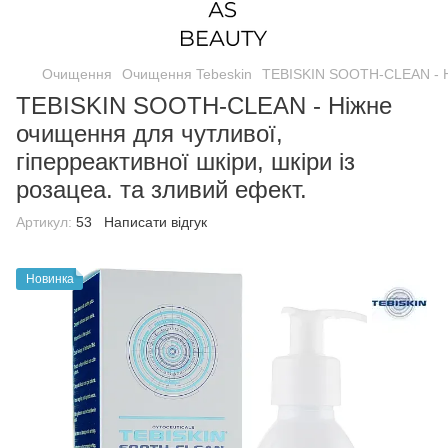
Очищення
Очищення Tebeskin
TEBISKIN SOOTH-CLEAN - Ніж
TEBISKIN SOOTH-CLEAN - Ніжне
очищення для чутливої,
гіперреактивної шкіри, шкіри із
розацеа. та зливий ефект.
Артикул:
53
Написати відгук
Новинка