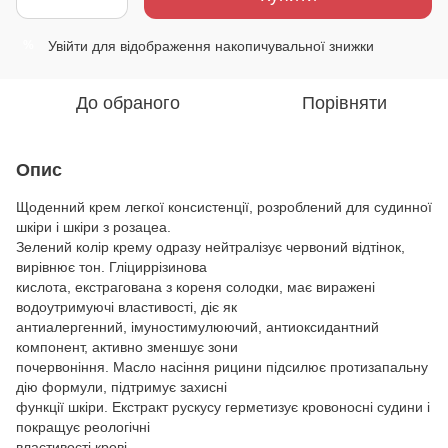
Увійти
для відображення накопичувальної знижки
%
До обраного
Порівняти
Опис
Щоденний крем легкої консистенції, розроблений для судинної
шкіри і шкіри з розацеа.
Зелений колір крему одразу нейтралізує червоний відтінок,
вирівнює тон. Гліциррізинова
кислота, екстрагована з кореня солодки, має виражені
водоутримуючі властивості, діє як
антиалергенний, імуностимулюючий, антиоксидантний
компонент, активно зменшує зони
почервоніння. Масло насіння рицини підсилює протизапальну
дію формули, підтримує захисні
функції шкіри. Екстракт рускусу герметизує кровоносні судини і
покращує реологічні
властивості крові.