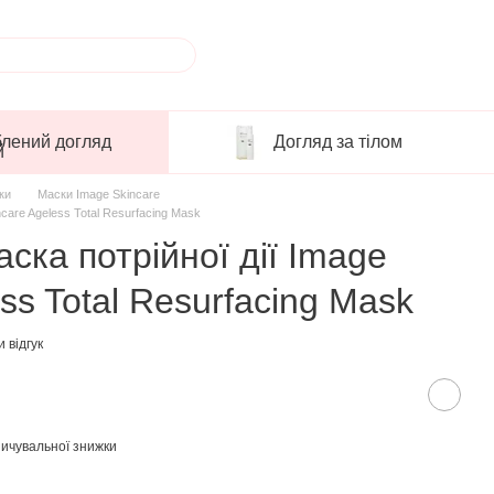
лений догляд
Догляд за тілом
ки
Маски Image Skincare
care Ageless Total Resurfacing Mask
ка потрійної дії Image
ss Total Resurfacing Mask
 відгук
ичувальної знижки