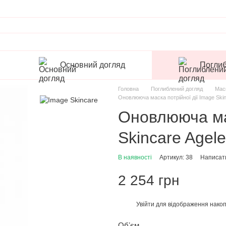
Основний догляд
Поглиб
Головна
Поглиблений догляд
Мас
Оновлююча маска потрійної дії Image Skin
Оновлююча мас
Skincare Agele
В наявності
Артикул: 38
Написати
2 254 грн
Увійти
для відображення накоп
%
Обʼєм