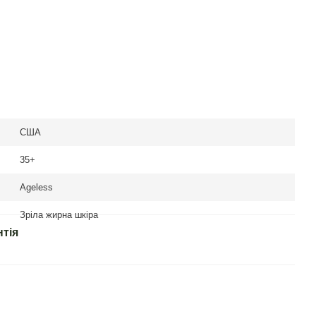
США
35+
Ageless
Зріла жирна шкіра
нтія