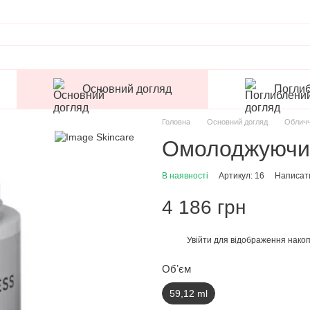
Основний догляд
Поглиб
Головна
Основний догляд
Облич
Омолоджуючий
В наявності
Артикул: 16
Написати
4 186 грн
Увійти
для відображення накоп
%
Обʼєм
59,12 ml