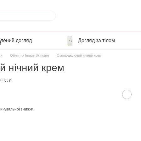
лений догляд
Догляд за тілом
чя
Обличчя Image Skincare
Омолоджуючий нічний крем
 нічний крем
 відгук
ичувальної знижки