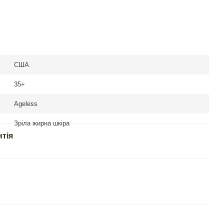
США
35+
Ageless
Зріла жирна шкіра
нтія