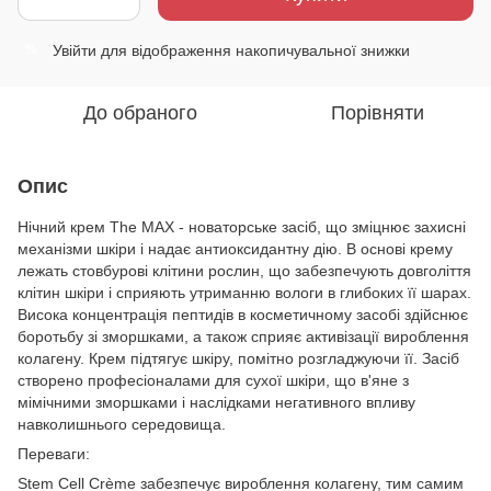
Увійти
для відображення накопичувальної знижки
%
До обраного
Порівняти
Опис
Нічний крем The MAX - новаторське засіб, що зміцнює захисні
механізми шкіри і надає антиоксидантну дію. В основі крему
лежать стовбурові клітини рослин, що забезпечують довголіття
клітин шкіри і сприяють утриманню вологи в глибоких її шарах.
Висока концентрація пептидів в косметичному засобі здійснює
боротьбу зі зморшками, а також сприяє активізації вироблення
колагену. Крем підтягує шкіру, помітно розгладжуючи її. Засіб
створено професіоналами для сухої шкіри, що в'яне з
мімічними зморшками і наслідками негативного впливу
навколишнього середовища.
Переваги:
Stem Cell Crème забезпечує вироблення колагену, тим самим