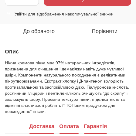
Увійти
для відображення накопичувальної знижки
%
До обраного
Порівняти
Опис
Ніжна кремова пінка має 97% натуральних інгредієнтів,
призначена для очищення і демакіяжу навіть дуже чутливої
шкіри. Компоненти натурального походження є делікатними
піноутворювачами. Екстракт хлопку і Д-пантенол володіють
протизапальною та заспокійливою дією. Гіалуронова кислота,
рослинний гліцерин і пентиленгліколь очищують "до скрипу" і
зволожують шкіру. Приємна текстура пінки, її делікатність та
відмінні властивості роблять її ТОПовим продуктом для
повсякденної гігієни.
Доставка
Оплата
Гарантія