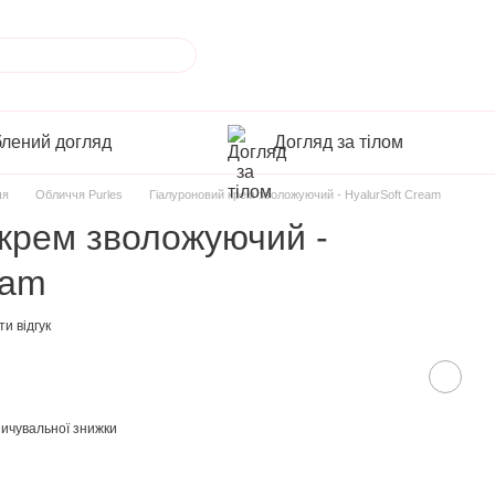
лений догляд
Догляд за тілом
чя
Обличчя Purles
Гіалуроновий крем зволожуючий - HyalurSoft Cream
 крем зволожуючий -
eam
и відгук
ичувальної знижки