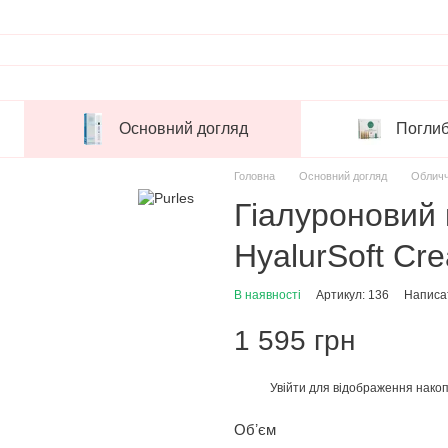
Основний догляд
Поглиб
Головна
Основний догляд
Облич
Гіалуроновий
HyalurSoft Cr
В наявності
Артикул: 136
Написат
1 595 грн
Увійти
для відображення накоп
%
Обʼєм