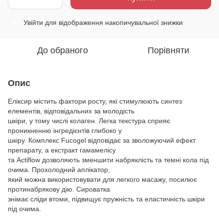
Увійти
для відображення накопичувальної знижки
%
До обраного
Порівняти
Опис
Еліксир містить фактори росту, які стимулюють синтез
елементів, відповідальних за молодість
шкіри, у тому числі колаген. Легка текстура сприяє
проникненню інгредієнтів глибоко у
шкіру. Комплекс Fucogel відповідає за зволожуючий ефект
препарату, а екстракт гамамелісу
та Actiflow дозволяють зменшити набряклість та темні кола під
очима. Прохолодний аплікатор,
який можна використовувати для легкого масажу, посилює
протинабрякову дію. Сироватка
знімає сліди втоми, підвищує пружність та еластичність шкіри
під очима.