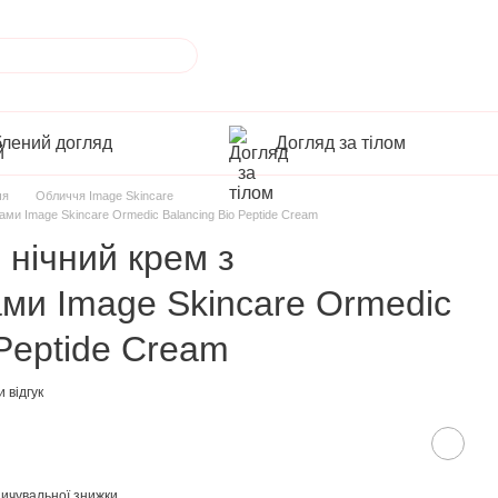
лений догляд
Догляд за тілом
чя
Обличчя Image Skincare
ами Image Skincare Ormedic Balancing Bio Peptide Cream
 нічний крем з
ми Image Skincare Ormedic
 Peptide Cream
 відгук
ичувальної знижки