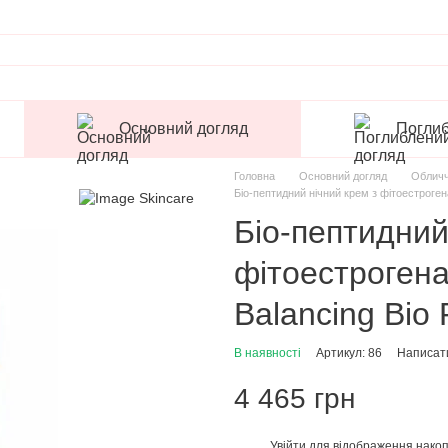
Основний догляд
Поглиб
Головна
Основний догляд
Облич
Біо-пептидний нічний крем з фітоестроген
Біо-пептидний
фітоестрогена
Balancing Bio
В наявності
Артикул: 86
Написати
4 465 грн
Увійти
для відображення накоп
%