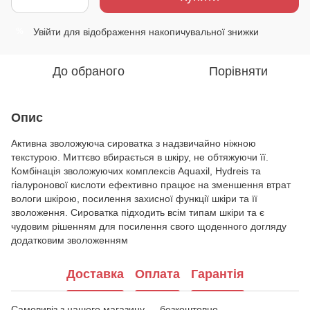
Увійти
для відображення накопичувальної знижки
%
До обраного
Порівняти
Опис
Активна зволожуюча сироватка з надзвичайно ніжною
текстурою. Миттєво вбирається в шкіру, не обтяжуючи її.
Комбінація зволожуючих комплексів Aquaxil, Hydreis та
гіалуронової кислоти ефективно працює на зменшення втрат
вологи шкірою, посилення захисної функції шкіри та її
зволоження. Сироватка підходить всім типам шкіри та є
чудовим рішенням для посилення свого щоденного догляду
додатковим зволоженням
Доставка
Оплата
Гарантія
Самовивіз з нашого магазину — безкоштовно.